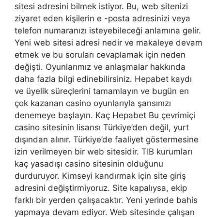
sitesi adresini bilmek istiyor. Bu, web sitenizi
ziyaret eden kişilerin e -posta adresinizi veya
telefon numaranızı isteyebileceği anlamına gelir.
Yeni web sitesi adresi nedir ve makaleye devam
etmek ve bu soruları cevaplamak için neden
değişti. Oyunlarımız ve anlaşmalar hakkında
daha fazla bilgi edinebilirsiniz. Hepabet kaydı
ve üyelik süreçlerini tamamlayın ve bugün en
çok kazanan casino oyunlarıyla şansınızı
denemeye başlayın. Kaç Hepabet Bu çevrimiçi
casino sitesinin lisansı Türkiye’den değil, yurt
dışından alınır. Türkiye’de faaliyet göstermesine
izin verilmeyen bir web sitesidir. TIB kurumları
kaç yasadışı casino sitesinin olduğunu
durduruyor. Kimseyi kandırmak için site giriş
adresini değiştirmiyoruz. Site kapalıysa, ekip
farklı bir yerden çalışacaktır. Yeni yerinde bahis
yapmaya devam ediyor. Web sitesinde çalışan