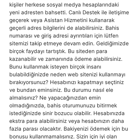
kişiler herkese sosyal medya hesaplarındaki
yeni adresten bahsetti. Canlı Destek ile iletişime
geçerek veya Asistan Hizmetini kullanarak
geçerli adres bilgilerini de alabilirsiniz. Bahis
numarası ve giriş adresi ayrıntıları için lütfen
sitemizi takip etmeye devam edin. Geldiğimizde
birçok faydayı tartıştık. Bu siteden para
kazanabilir ve zamanında ödeme alabilirsiniz.
Bunu kullanmak isteyen birçok insanı
bulabildiğinizde neden web sitenizi kullanmayı
bırakıyorsunuz? Hesabınızı kapatmayı seçtiniz
ve bundan eminsiniz. Bu durumu nasıl ele
almalısınız? Ne yapacağınızdan emin
olmadığınızda, bahis oturumunuzu bitirmek
istediğinizde sinir bozucu olabilir. Hesabınızda
ekstra para alabilirsiniz veya hesabınızın daha
fazla parası olacaktır. Bakiyenizi ödemek için bu
bonusu kullanmamalısınız. Sizin için iyi olan