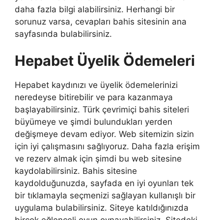
daha fazla bilgi alabilirsiniz. Herhangi bir
sorunuz varsa, cevapları bahis sitesinin ana
sayfasında bulabilirsiniz.
Hepabet Üyelik Ödemeleri
Hepabet kaydınızı ve üyelik ödemelerinizi
neredeyse bitirebilir ve para kazanmaya
başlayabilirsiniz. Türk çevrimiçi bahis siteleri
büyümeye ve şimdi bulundukları yerden
değişmeye devam ediyor. Web sitemizin sizin
için iyi çalışmasını sağlıyoruz. Daha fazla erişim
ve rezerv almak için şimdi bu web sitesine
kaydolabilirsiniz. Bahis sitesine
kaydolduğunuzda, sayfada en iyi oyunları tek
bir tıklamayla seçmenizi sağlayan kullanışlı bir
uygulama bulabilirsiniz. Siteye katıldığınızda