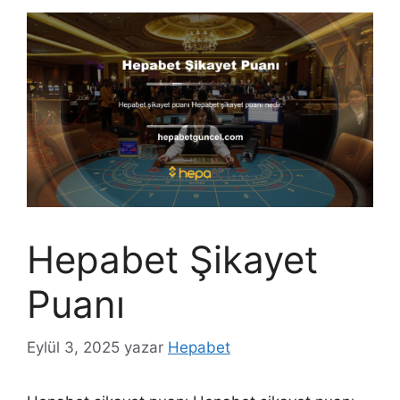
Hepabet Şikayet
Puanı
Eylül 3, 2025
yazar
Hepabet