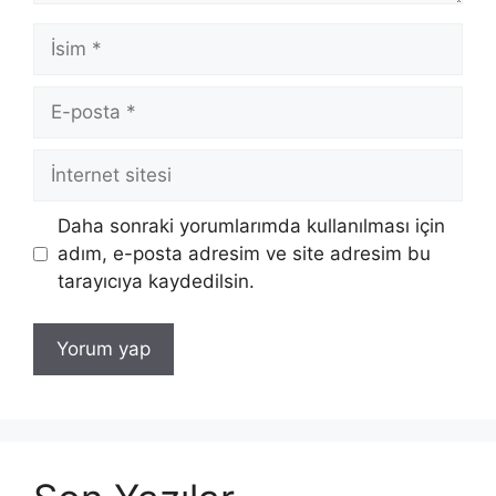
İsim
E-
posta
İnternet
sitesi
Daha sonraki yorumlarımda kullanılması için
adım, e-posta adresim ve site adresim bu
tarayıcıya kaydedilsin.