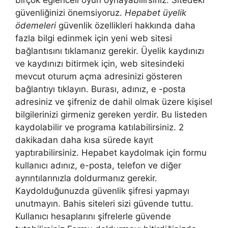
birçok eğlenceli oyun oynayabilirsiniz. Sitedeki
güvenliğinizi önemsiyoruz.
Hepabet üyelik
ödemeleri
güvenlik özellikleri hakkında daha
fazla bilgi edinmek için yeni web sitesi
bağlantısını tıklamanız gerekir. Üyelik kaydınızı
ve kaydınızı bitirmek için, web sitesindeki
mevcut oturum açma adresinizi gösteren
bağlantıyı tıklayın. Burası, adınız, e -posta
adresiniz ve şifreniz de dahil olmak üzere kişisel
bilgilerinizi girmeniz gereken yerdir. Bu listeden
kaydolabilir ve programa katılabilirsiniz. 2
dakikadan daha kısa sürede kayıt
yaptırabilirsiniz. Hepabet kaydolmak için formu
kullanıcı adınız, e-posta, telefon ve diğer
ayrıntılarınızla doldurmanız gerekir.
Kaydolduğunuzda güvenlik şifresi yapmayı
unutmayın. Bahis siteleri sizi güvende tuttu.
Kullanıcı hesaplarını şifrelerle güvende