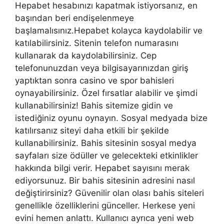
Hepabet hesabınızı kapatmak istiyorsanız, en
başından beri endişelenmeye
başlamalısınız.Hepabet kolayca kaydolabilir ve
katılabilirsiniz. Sitenin telefon numarasını
kullanarak da kaydolabilirsiniz. Cep
telefonunuzdan veya bilgisayarınızdan giriş
yaptıktan sonra casino ve spor bahisleri
oynayabilirsiniz. Özel fırsatlar alabilir ve şimdi
kullanabilirsiniz! Bahis sitemize gidin ve
istediğiniz oyunu oynayın. Sosyal medyada bize
katılırsanız siteyi daha etkili bir şekilde
kullanabilirsiniz. Bahis sitesinin sosyal medya
sayfaları size ödüller ve gelecekteki etkinlikler
hakkında bilgi verir. Hepabet sayısını merak
ediyorsunuz. Bir bahis sitesinin adresini nasıl
değiştirirsiniz? Güvenilir olan olası bahis siteleri
genellikle özelliklerini günceller. Herkese yeni
evini hemen anlattı. Kullanıcı ayrıca yeni web