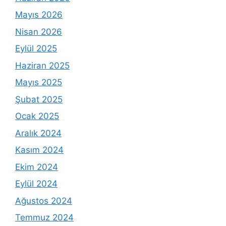
Mayıs 2026
Nisan 2026
Eylül 2025
Haziran 2025
Mayıs 2025
Şubat 2025
Ocak 2025
Aralık 2024
Kasım 2024
Ekim 2024
Eylül 2024
Ağustos 2024
Temmuz 2024