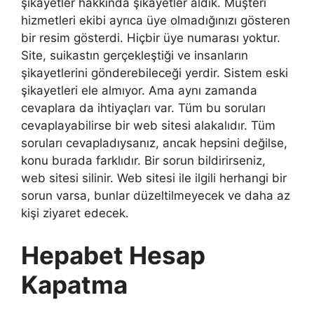
şikayetler hakkında şikayetler aldık. Müşteri
hizmetleri ekibi ayrıca üye olmadığınızı gösteren
bir resim gösterdi. Hiçbir üye numarası yoktur.
Site, suikastın gerçekleştiği ve insanların
şikayetlerini gönderebileceği yerdir. Sistem eski
şikayetleri ele almıyor. Ama aynı zamanda
cevaplara da ihtiyaçları var. Tüm bu soruları
cevaplayabilirse bir web sitesi alakalıdır. Tüm
soruları cevapladıysanız, ancak hepsini değilse,
konu burada farklıdır. Bir sorun bildirirseniz,
web sitesi silinir. Web sitesi ile ilgili herhangi bir
sorun varsa, bunlar düzeltilmeyecek ve daha az
kişi ziyaret edecek.
Hepabet Hesap
Kapatma