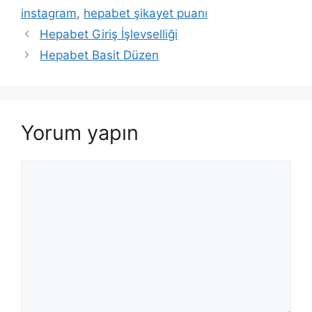
instagram
,
hepabet şikayet puanı
Hepabet Giriş İşlevselliği
Hepabet Basit Düzen
Yorum yapın
Yorum