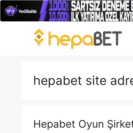
İçeriğe
atla
hepabet site adre
Hepabet Oyun Şirket