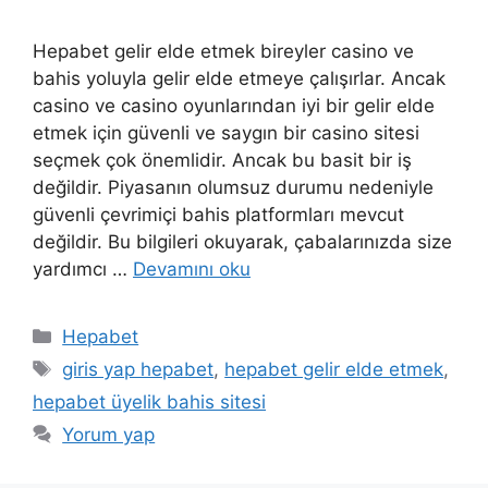
Hepabet gelir elde etmek bireyler casino ve
bahis yoluyla gelir elde etmeye çalışırlar. Ancak
casino ve casino oyunlarından iyi bir gelir elde
etmek için güvenli ve saygın bir casino sitesi
seçmek çok önemlidir. Ancak bu basit bir iş
değildir. Piyasanın olumsuz durumu nedeniyle
güvenli çevrimiçi bahis platformları mevcut
değildir. Bu bilgileri okuyarak, çabalarınızda size
yardımcı …
Devamını oku
Kategoriler
Hepabet
Etiketler
giris yap hepabet
,
hepabet gelir elde etmek
,
hepabet üyelik bahis sitesi
Yorum yap