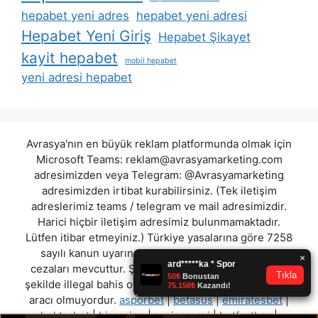
hepabet yeni adres
hepabet yeni adresi
Hepabet Yeni Giriş
Hepabet Şikayet
kayit hepabet
mobil hepabet
yeni adresi hepabet
Avrasya'nın en büyük reklam platformunda olmak için
Microsoft Teams:
reklam@avrasyamarketing.com
adresimizden veya Telegram: @Avrasyamarketing
adresimizden irtibat kurabilirsiniz. (Tek iletişim
adreslerimiz teams / telegram ve mail adresimizdir.
Harici hiçbir iletişim adresimiz bulunmamaktadır.
Lütfen itibar etmeyiniz.) Türkiye yasalarına göre 7258
sayılı kanun uyarınca yasa dışı bahis oynamanın
cezaları mevcuttur. Şu an bulunduğunuz site hiç bir
şekilde illegal bahis oyunları oynatmıyor ve oynamaya
aracı olmuyordur.
asporbet
|
betasus
|
emiratesbet
|
hektorbet
|
bircasino
|
casinomavi
|
betfurther
|