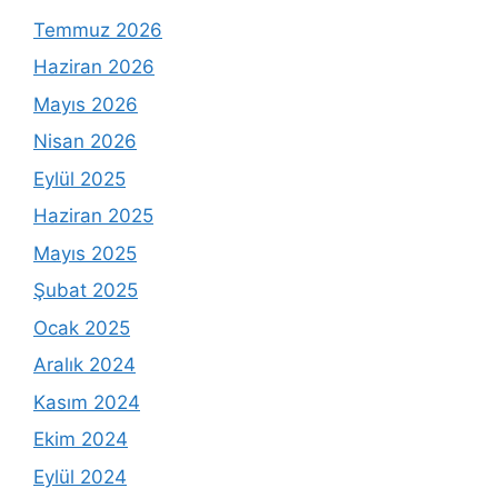
Temmuz 2026
Haziran 2026
Mayıs 2026
Nisan 2026
Eylül 2025
Haziran 2025
Mayıs 2025
Şubat 2025
Ocak 2025
Aralık 2024
Kasım 2024
Ekim 2024
Eylül 2024