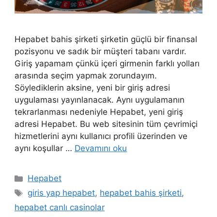
Hepabet bahis şirketi şirketin güçlü bir finansal
pozisyonu ve sadık bir müşteri tabanı vardır.
Giriş yapamam çünkü içeri girmenin farklı yolları
arasında seçim yapmak zorundayım.
Söylediklerin aksine, yeni bir giriş adresi
uygulaması yayınlanacak. Aynı uygulamanın
tekrarlanması nedeniyle Hepabet, yeni giriş
adresi Hepabet. Bu web sitesinin tüm çevrimiçi
hizmetlerini aynı kullanıcı profili üzerinden ve
aynı koşullar …
Devamını oku
Kategoriler
Hepabet
Etiketler
giris yap hepabet
,
hepabet bahis şirketi
,
hepabet canlı casinolar