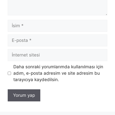
İsim
E-
posta
İnternet
sitesi
Daha sonraki yorumlarımda kullanılması için
adım, e-posta adresim ve site adresim bu
tarayıcıya kaydedilsin.