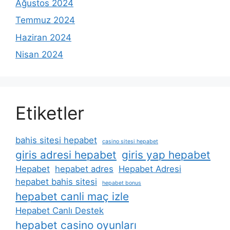
Ağustos 2024
Temmuz 2024
Haziran 2024
Nisan 2024
Etiketler
bahis sitesi hepabet
casino sitesi hepabet
giris adresi hepabet
giris yap hepabet
Hepabet
hepabet adres
Hepabet Adresi
hepabet bahis sitesi
hepabet bonus
hepabet canli maç izle
Hepabet Canlı Destek
hepabet casino oyunları