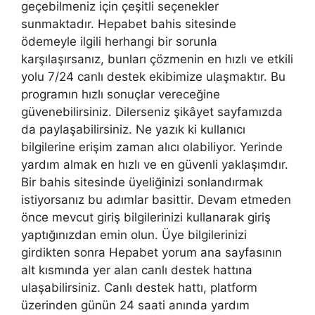
geçebilmeniz için çeşitli seçenekler
sunmaktadır. Hepabet bahis sitesinde
ödemeyle ilgili herhangi bir sorunla
karşılaşırsanız, bunları çözmenin en hızlı ve etkili
yolu 7/24 canlı destek ekibimize ulaşmaktır. Bu
programın hızlı sonuçlar vereceğine
güvenebilirsiniz. Dilerseniz şikâyet sayfamızda
da paylaşabilirsiniz. Ne yazık ki kullanıcı
bilgilerine erişim zaman alıcı olabiliyor. Yerinde
yardım almak en hızlı ve en güvenli yaklaşımdır.
Bir bahis sitesinde üyeliğinizi sonlandırmak
istiyorsanız bu adımlar basittir. Devam etmeden
önce mevcut giriş bilgilerinizi kullanarak giriş
yaptığınızdan emin olun. Üye bilgilerinizi
girdikten sonra Hepabet yorum ana sayfasının
alt kısmında yer alan canlı destek hattına
ulaşabilirsiniz. Canlı destek hattı, platform
üzerinden günün 24 saati anında yardım