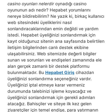
casino oyunları nelerdir
oynadığı casino
oyununun adı nedir? Hepabet yorumlarını
nereye bildirebilirim? Ne yazık ki, birkaç kullanıcı
web sitesindeki üyeliklerini nasıl
sonlandıracaklarından emin değildi ve yardım
istedi. Hepabet üyeliğinizi sonlandırmak için
kayıt olduğunuz sitenin ana sayfasında belirtilen
iletişim bilgilerinden canlı destek ekibine
ulaşabilirsiniz. Web sitemizde değerli bilgiler
sunan ve sorunları ve endişeleri zamanında ele
alan gerçek zamanlı bir destek platformu
bulunmaktadır. Bu
Hepabet Giriş
cihazdan
üyeliğinizi sonlandırma seçeneğiniz vardır.
Üyeliğinizi iptal etmeye karar vermeniz
durumunda talebinizi işleme koyacağız ve
üyeliğinizi sonlandırmak için gerekli adımları
atacağız. Bahisçiler ve siteye ilk kez gelen
ziyaretçiler için temel endişe, para yatırmanın