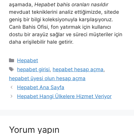
aşamada,
Hepabet bahis oranları nasıldır
mevduat tekniklerini analiz ettiğimizde, sitede
geniş bir bilgi koleksiyonuyla karşılaşıyoruz.
Canlı Bahis Ofisi, fon yatırmak için kullanıcı
dostu bir arayüz sağlar ve süreci müşteriler için
daha erişilebilir hale getirir.
Kategoriler
Hepabet
Etiketler
hepabet girisi
,
hepabet hesap açma
,
hepabet üyesi olun hesap açma
Hepabet Ana Sayfa
Hepabet Hangi Ülkelere Hizmet Veriyor
Yorum yapın