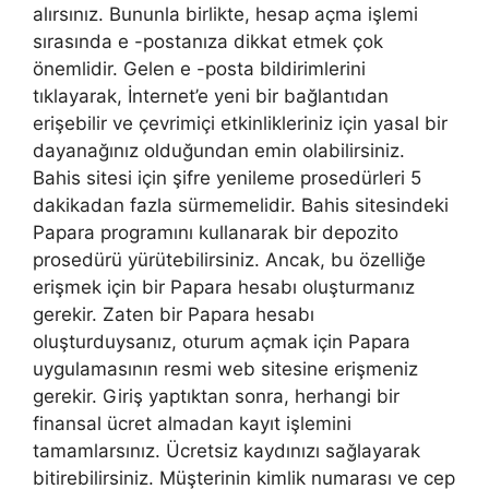
alırsınız. Bununla birlikte, hesap açma işlemi
sırasında e -postanıza dikkat etmek çok
önemlidir. Gelen e -posta bildirimlerini
tıklayarak, İnternet’e yeni bir bağlantıdan
erişebilir ve çevrimiçi etkinlikleriniz için yasal bir
dayanağınız olduğundan emin olabilirsiniz.
Bahis sitesi için şifre yenileme prosedürleri 5
dakikadan fazla sürmemelidir. Bahis sitesindeki
Papara programını kullanarak bir depozito
prosedürü yürütebilirsiniz. Ancak, bu özelliğe
erişmek için bir Papara hesabı oluşturmanız
gerekir. Zaten bir Papara hesabı
oluşturduysanız, oturum açmak için Papara
uygulamasının resmi web sitesine erişmeniz
gerekir. Giriş yaptıktan sonra, herhangi bir
finansal ücret almadan kayıt işlemini
tamamlarsınız. Ücretsiz kaydınızı sağlayarak
bitirebilirsiniz. Müşterinin kimlik numarası ve cep