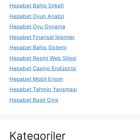
Hepabet Bahis Şirketi
Hepabet Oyun Analizi
Hepabet Oyu Oynama
Hepabet Finansal İşlemler
Hepabet Bahis Sistemi
Hepabet Resmi Web Sitesi
Hepabet Casino Endüstrisi
Hepabet Mobil Erişim
Hepabet Tahmin Yarışması
Hepabet Basit Giriş
Kategoriler