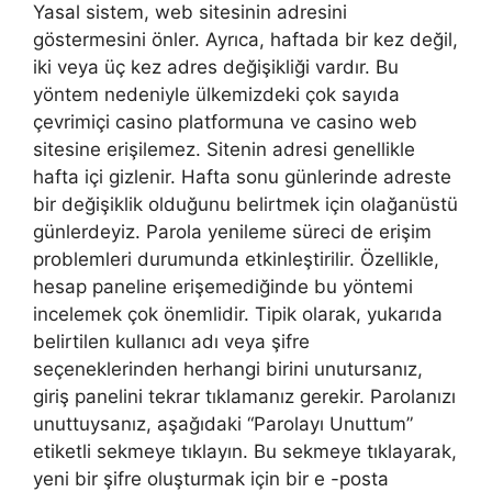
Yasal sistem, web sitesinin adresini
göstermesini önler. Ayrıca, haftada bir kez değil,
iki veya üç kez adres değişikliği vardır. Bu
yöntem nedeniyle ülkemizdeki çok sayıda
çevrimiçi casino platformuna ve casino web
sitesine erişilemez. Sitenin adresi genellikle
hafta içi gizlenir. Hafta sonu günlerinde adreste
bir değişiklik olduğunu belirtmek için olağanüstü
günlerdeyiz. Parola yenileme süreci de erişim
problemleri durumunda etkinleştirilir. Özellikle,
hesap paneline erişemediğinde bu yöntemi
incelemek çok önemlidir. Tipik olarak, yukarıda
belirtilen kullanıcı adı veya şifre
seçeneklerinden herhangi birini unutursanız,
giriş panelini tekrar tıklamanız gerekir. Parolanızı
unuttuysanız, aşağıdaki “Parolayı Unuttum”
etiketli sekmeye tıklayın. Bu sekmeye tıklayarak,
yeni bir şifre oluşturmak için bir e -posta