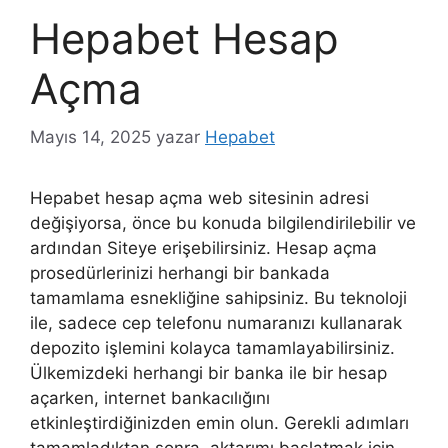
Hepabet Hesap
Açma
Mayıs 14, 2025
yazar
Hepabet
Hepabet hesap açma web sitesinin adresi
değişiyorsa, önce bu konuda bilgilendirilebilir ve
ardından Siteye erişebilirsiniz. Hesap açma
prosedürlerinizi herhangi bir bankada
tamamlama esnekliğine sahipsiniz. Bu teknoloji
ile, sadece cep telefonu numaranızı kullanarak
depozito işlemini kolayca tamamlayabilirsiniz.
Ülkemizdeki herhangi bir banka ile bir hesap
açarken, internet bankacılığını
etkinleştirdiğinizden emin olun. Gerekli adımları