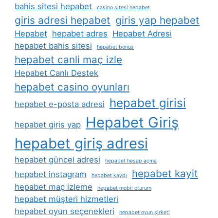
bahis sitesi hepabet
casino sitesi hepabet
giris adresi hepabet
giris yap hepabet
Hepabet
hepabet adres
Hepabet Adresi
hepabet bahis sitesi
hepabet bonus
hepabet canli maç izle
Hepabet Canlı Destek
hepabet casino oyunları
hepabet girisi
hepabet e-posta adresi
Hepabet Giriş
hepabet giris yap
hepabet giriş adresi
hepabet güncel adresi
hepabet hesap açma
hepabet kayit
hepabet instagram
hepabet kaydı
hepabet maç izleme
hepabet mobil oturum
hepabet müşteri hizmetleri
hepabet oyun seçenekleri
hepabet oyun şirketi