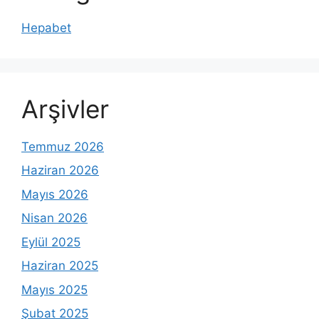
Hepabet
Arşivler
Temmuz 2026
Haziran 2026
Mayıs 2026
Nisan 2026
Eylül 2025
Haziran 2025
Mayıs 2025
Şubat 2025