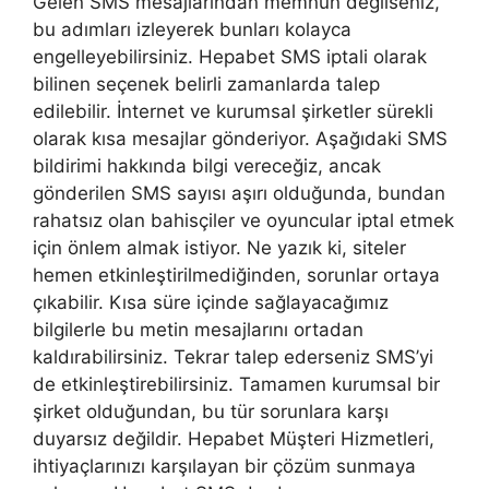
Gelen SMS mesajlarından memnun değilseniz,
bu adımları izleyerek bunları kolayca
engelleyebilirsiniz. Hepabet SMS iptali olarak
bilinen seçenek belirli zamanlarda talep
edilebilir. İnternet ve kurumsal şirketler sürekli
olarak kısa mesajlar gönderiyor. Aşağıdaki SMS
bildirimi hakkında bilgi vereceğiz, ancak
gönderilen SMS sayısı aşırı olduğunda, bundan
rahatsız olan bahisçiler ve oyuncular iptal etmek
için önlem almak istiyor. Ne yazık ki, siteler
hemen etkinleştirilmediğinden, sorunlar ortaya
çıkabilir. Kısa süre içinde sağlayacağımız
bilgilerle bu metin mesajlarını ortadan
kaldırabilirsiniz. Tekrar talep ederseniz SMS’yi
de etkinleştirebilirsiniz. Tamamen kurumsal bir
şirket olduğundan, bu tür sorunlara karşı
duyarsız değildir. Hepabet Müşteri Hizmetleri,
ihtiyaçlarınızı karşılayan bir çözüm sunmaya