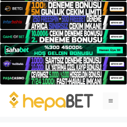
İçeriğe
atla
Menü