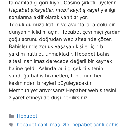
tamamladığı görülüyor. Casino şirketi, üyelerin
Hepabet şikayetleri mobil kayıt
şikayetiyle ilgili
sorularına aktif olarak yanıt arıyor.
Topluluğumuza katılın ve avantajlarla dolu bir
dünyanın kilidini açın. Hepabet çevrimiçi yardımı
çoğu sorunu doğrudan web sitesinde çözer.
Bahislerinde zorluk yaşayan kişiler için bir
yardım hattı bulunmaktadır. Hepabet bahis
sitesi inanılmaz derecede değerli bir kaynak
haline geldi. Aslında bu ilgi çekici sitenin
sunduğu bahis hizmetleri, toplumun her
kesiminden bireyleri büyüleyecektir.
Memnuniyet arıyorsanız Hepabet web sitesini
ziyaret etmeyi de düşünebilirsiniz.
Kategoriler
Hepabet
Etiketler
hepabet canli maç izle
,
hepabet canlı bahis