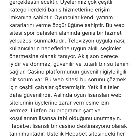
gerçekleştirilecektir. Üyelerimiz çok çeşitli
kategorilerdeki bahis hizmetlerine erişim
imkanına sahiptir. Oyuncular kendi yatırım
kararlarını verme özgürlüğüne sahiptir. Bu web
sitesi spor bahisleri alanında geniş bir hizmet
yelpazesi sunmaktadır. Televizyon uygulaması,
kullanıcıların hedeflerine uygun akıllı seçimler
önermesine olanak tanıyor. Akış son derece
iyidir ve donmaz, güvenilir ve tutarlı bir su temini
sağlar. Casino platformunun güvenilirliğiyle ilgili
bir sorum var. Bu web sitesi bu sorunu çözmek
için çeşitli çabalar göstermiştir. Yetkili siteler
daha güvenilirdir. Aslında oyun lisansları web
sitelerinin üyelerine zarar vermesine izin
vermez. Lütfen bu programın şart ve
koşullarının lisansa tabi olduğunu unutmayın.
Hepabet lisanslı bir casino destinasyonu olarak
tanınmaktadır. Üstelik Hepabet sitesindeki her