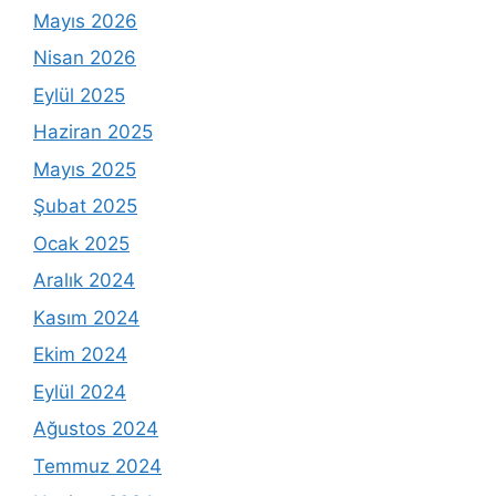
Mayıs 2026
Nisan 2026
Eylül 2025
Haziran 2025
Mayıs 2025
Şubat 2025
Ocak 2025
Aralık 2024
Kasım 2024
Ekim 2024
Eylül 2024
Ağustos 2024
Temmuz 2024