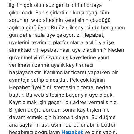
ilgili hiçbir olumsuz geri bildirimi ortaya
çıkarmadı. Bahis şirketinin karşılaştığı tüm
sorunları web sitesinin kendisinin çözdüğü
açıkça görülüyor. Bu özellik sayesinde her geçen
gün daha fazla üye çekiyoruz. Hepabet,
üyelerini çevrimiçi platformlar aracılığıyla işe
almaktadır. Hepabet nasıl üye olabilirim? Neden
güvenmeliyim? Oyuncu şikayetlerine yanıt
verilmesi üzerine üyelik kayıt süreci
başlayacaktır. Katılımcılar ticaret yaparken bir
avantaja sahip olacaklar. Pek çok kişinin
Hepabet üyeliğini istemesinin temel nedeni
budur. Bu web sitesine başarıyla üye olduk.
Kayıt olmak için geçerli bir adres vermelisiniz.
Bilgileri doğruladıktan sonra kayıt işlemine
devam etmek için butona tıklayın. Bu düğme
ana sayfanın üst kısmında bulunabilir. Lütfen
hesabınızı doğrulayın
Hepabet
ve giriş yapın.