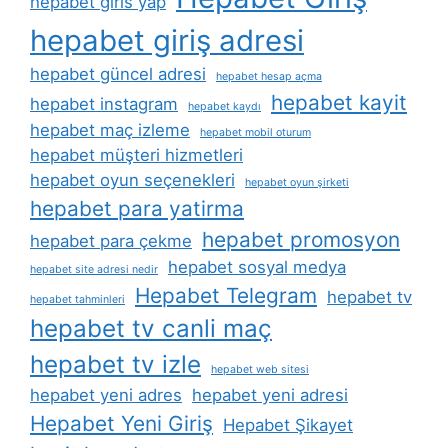
hepabet giris yap
hepabet giriş adresi
hepabet güncel adresi
hepabet hesap açma
hepabet kayit
hepabet instagram
hepabet kaydı
hepabet maç izleme
hepabet mobil oturum
hepabet müşteri hizmetleri
hepabet oyun seçenekleri
hepabet oyun şirketi
hepabet para yatirma
hepabet promosyon
hepabet para çekme
hepabet sosyal medya
hepabet site adresi nedir
Hepabet Telegram
hepabet tv
hepabet tahminleri
hepabet tv canli maç
hepabet tv izle
hepabet web sitesi
hepabet yeni adres
hepabet yeni adresi
Hepabet Yeni Giriş
Hepabet Şikayet