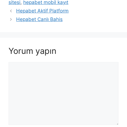
sitesi
,
hepabet mobil kayıt
Hepabet Aktif Platform
Hepabet Canlı Bahis
Yorum yapın
Yorum