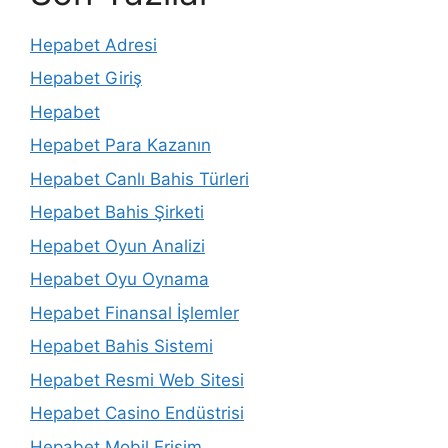
Hepabet Adresi
Hepabet Giriş
Hepabet
Hepabet Para Kazanın
Hepabet Canlı Bahis Türleri
Hepabet Bahis Şirketi
Hepabet Oyun Analizi
Hepabet Oyu Oynama
Hepabet Finansal İşlemler
Hepabet Bahis Sistemi
Hepabet Resmi Web Sitesi
Hepabet Casino Endüstrisi
Hepabet Mobil Erişim