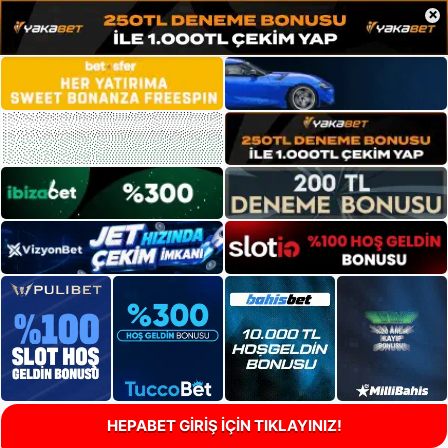
×
HEPABET GİRİŞ İÇİN TIKLAYINIZ!