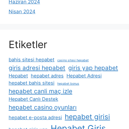
Haziran 2024
Nisan 2024
Etiketler
bahis sitesi hepabet
casino sitesi hepabet
giris adresi hepabet
giris yap hepabet
Hepabet
hepabet adres
Hepabet Adresi
hepabet bahis sitesi
hepabet bonus
hepabet canli maç izle
Hepabet Canlı Destek
hepabet casino oyunları
hepabet girisi
hepabet e-posta adresi
Hepabet Giriş