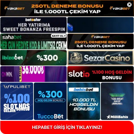
×
HEPABET GİRİŞ İÇİN TIKLAYINIZ!