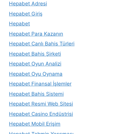
Hepabet Adresi
Hepabet Giriş
Hepabet
Hepabet Para Kazanın
Hepabet Canlı Bahis Türleri
Hepabet Bahis Şirketi
Hepabet Oyun Analizi
Hepabet Oyu Oynama
Hepabet Finansal İşlemler
Hepabet Bahis Sistemi
Hepabet Resmi Web Sitesi
Hepabet Casino Endüstrisi
Hepabet Mobil Erişim
Hepabet Tahmin Yarışması