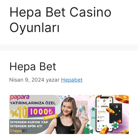
Hepa Bet Casino
Oyunları
Hepa Bet
Nisan 9, 2024
yazar
Hepabet