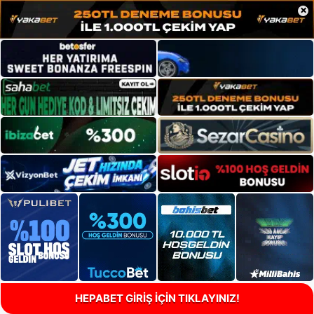
×
HEPABET GİRİŞ İÇİN TIKLAYINIZ!