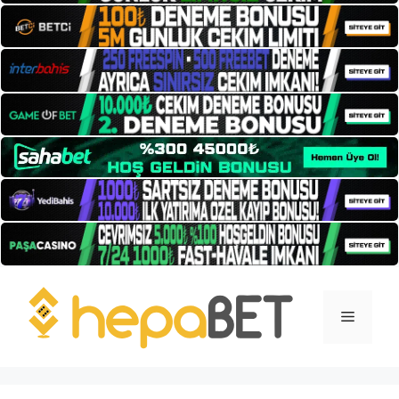
İçeriğe
atla
Menü