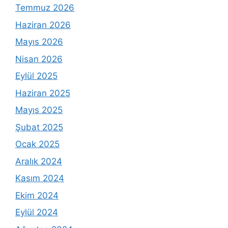
Temmuz 2026
Haziran 2026
Mayıs 2026
Nisan 2026
Eylül 2025
Haziran 2025
Mayıs 2025
Şubat 2025
Ocak 2025
Aralık 2024
Kasım 2024
Ekim 2024
Eylül 2024