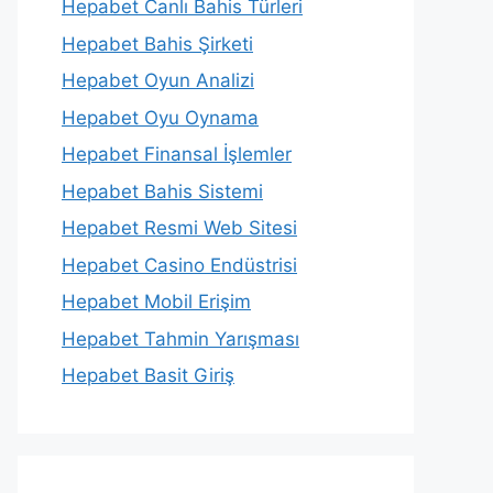
Hepabet Canlı Bahis Türleri
Hepabet Bahis Şirketi
Hepabet Oyun Analizi
Hepabet Oyu Oynama
Hepabet Finansal İşlemler
Hepabet Bahis Sistemi
Hepabet Resmi Web Sitesi
Hepabet Casino Endüstrisi
Hepabet Mobil Erişim
Hepabet Tahmin Yarışması
Hepabet Basit Giriş