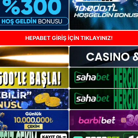
HEPABET GİRİŞ İÇİN TIKLAYINIZ!