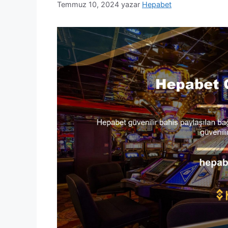
Temmuz 10, 2024
yazar
Hepabet