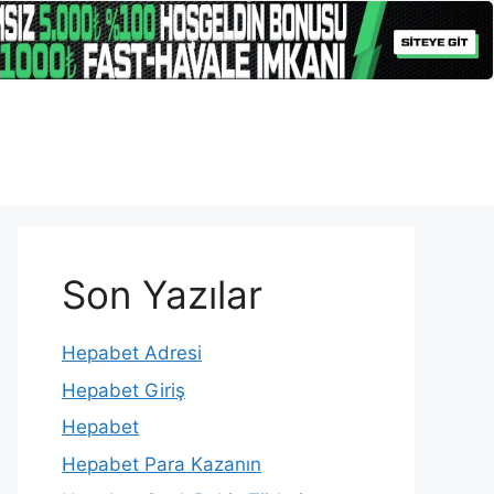
Son Yazılar
Hepabet Adresi
Hepabet Giriş
Hepabet
Hepabet Para Kazanın