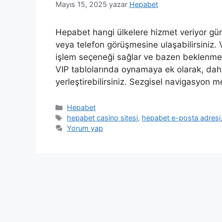
Mayıs 15, 2025
yazar
Hepabet
Hepabet hangi ülkelere hizmet veriyor gü
veya telefon görüşmesine ulaşabilirsiniz. V
işlem seçeneği sağlar ve bazen beklenmedi
VIP tablolarında oynamaya ek olarak, dah
yerleştirebilirsiniz. Sezgisel navigasyon
Kategoriler
Hepabet
Etiketler
hepabet casino sitesi
,
hepabet e-posta adresi
Yorum yap