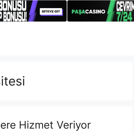
itesi
ere Hizmet Veriyor