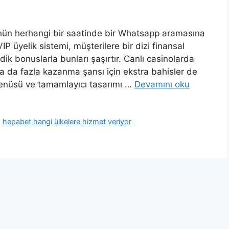
nün herhangi bir saatinde bir Whatsapp aramasına
IP üyelik sistemi, müşterilere bir dizi finansal
k bonuslarla bunları şaşırtır. Canlı casinolarda
a da fazla kazanma şansı için ekstra bahisler de
 menüsü ve tamamlayıcı tasarımı …
Devamını oku
,
hepabet hangi ülkelere hizmet veriyor