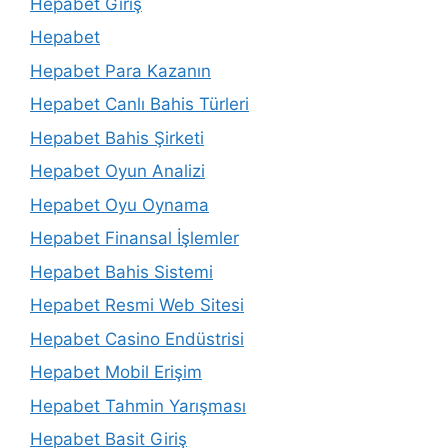
Hepabet Giriş
Hepabet
Hepabet Para Kazanın
Hepabet Canlı Bahis Türleri
Hepabet Bahis Şirketi
Hepabet Oyun Analizi
Hepabet Oyu Oynama
Hepabet Finansal İşlemler
Hepabet Bahis Sistemi
Hepabet Resmi Web Sitesi
Hepabet Casino Endüstrisi
Hepabet Mobil Erişim
Hepabet Tahmin Yarışması
Hepabet Basit Giriş