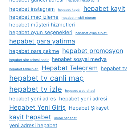
hepabet hesap açma
hepabet kayit
hepabet instagram
hepabet kaydı
hepabet maç izleme
hepabet mobil oturum
hepabet müşteri hizmetleri
hepabet oyun seçenekleri
hepabet oyun şirketi
hepabet para yatirma
hepabet promosyon
hepabet para çekme
hepabet sosyal medya
hepabet site adresi nedir
Hepabet Telegram
hepabet tv
hepabet tahminleri
hepabet tv canli maç
hepabet tv izle
hepabet web sitesi
hepabet yeni adres
hepabet yeni adresi
Hepabet Yeni Giriş
Hepabet Şikayet
kayit hepabet
mobil hepabet
yeni adresi hepabet