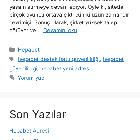
yaşam sürmeye devam ediyor. Öyle ki, sitede
birçok oyuncu ortaya çıktı çünkü uzun zamandır
çevrimiçi. Sonuç olarak, şirket yüksek talep
görüyor ve …
Devamını oku
Kategoriler
Hepabet
Etiketler
hepabet destek hattı güvenilirliği
,
hepabet
güvenilirliği
,
hepabet yeni adres
Yorum yap
Son Yazılar
Hepabet Adresi