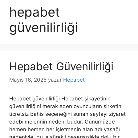
hepabet
güvenilirliği
Hepabet Güvenilirliği
Mayıs 16, 2025
yazar
Hepabet
Hepabet güvenilirliği Hepabet şikayetinin
güvenilirliğini merak eden oyuncuların şirketin
ücretsiz bahis seçeneğini sunan sayfayı ziyaret
edebilmelerinin nedeni budur. Günümüzde
hemen hemen her işletmenin alan adı yasağı
nedeniyle, bu iş sürekli başarısızlıkla dolu bir