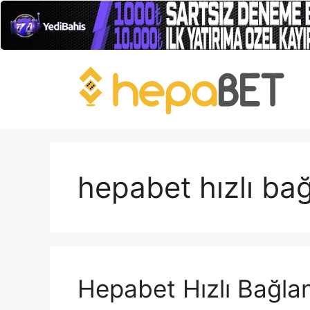
İçeriğe
atla
hepabet hızlı bağ
Hepabet Hızlı Bağlan