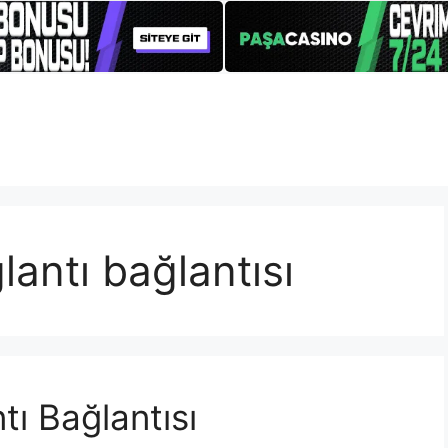
lantı bağlantısı
tı Bağlantısı