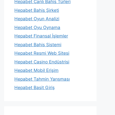
Hepabet Canlı Bahis Türleri
Hepabet Bahis Şirketi
Hepabet Oyun Analizi
Hepabet Oyu Oynama
Hepabet Finansal İşlemler
Hepabet Bahis Sistemi
Hepabet Resmi Web Sitesi
Hepabet Casino Endüstrisi
Hepabet Mobil Erişim
Hepabet Tahmin Yarışması
Hepabet Basit Giriş