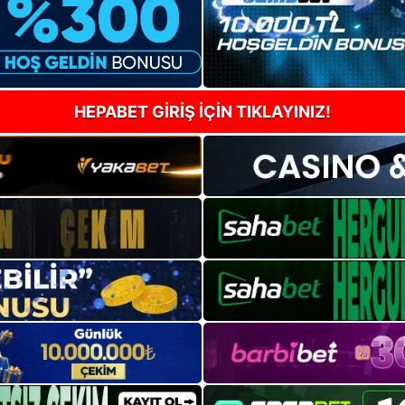
HEPABET GİRİŞ İÇİN TIKLAYINIZ!