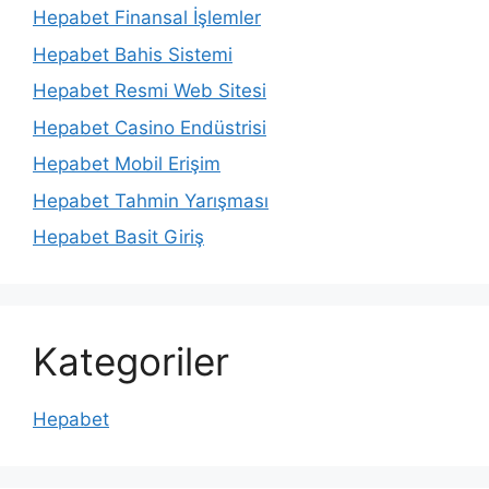
Hepabet Finansal İşlemler
Hepabet Bahis Sistemi
Hepabet Resmi Web Sitesi
Hepabet Casino Endüstrisi
Hepabet Mobil Erişim
Hepabet Tahmin Yarışması
Hepabet Basit Giriş
Kategoriler
Hepabet