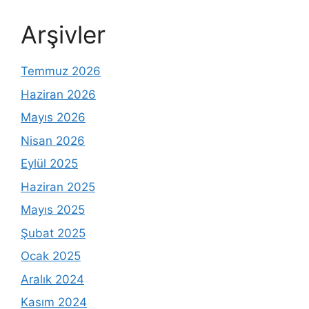
Arşivler
Temmuz 2026
Haziran 2026
Mayıs 2026
Nisan 2026
Eylül 2025
Haziran 2025
Mayıs 2025
Şubat 2025
Ocak 2025
Aralık 2024
Kasım 2024