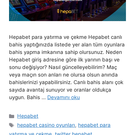
Hepabet para yatırma ve çekme Hepabet canlı
bahis yaptığınızda listede yer alan tüm oyunlara
bahis yapma imkanına sahip olursunuz. Neden
Hepabet giriş adresine göre ilk yarının başı ve
sonu değişiyor? Nasıl güncelleyebilirim? Maç
veya maçın son anları ne olursa olsun anında
bahislerinizi yapabilirsiniz. Canlı bahis alanı çok
sayıda avantaj sunuyor ve oranlar oldukça
uygun. Bahis …
Devamını oku
Kategoriler
Hepabet
Etiketler
hepabet casino oyunları
,
hepabet para
yatırma ve çekme
,
twitter hepabet