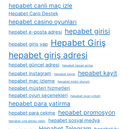
hepabet canli maç izle
Hepabet Canlı Destek
hepabet casino oyunları
hepabet girisi
hepabet e-posta adresi
Hepabet Giriş
hepabet giris yap
hepabet giriş adresi
hepabet güncel adresi
hepabet hesap açma
hepabet kayit
hepabet instagram
hepabet kaydı
hepabet maç izleme
hepabet mobil oturum
hepabet müşteri hizmetleri
hepabet oyun seçenekleri
hepabet oyun şirketi
hepabet para yatirma
hepabet promosyon
hepabet para çekme
hepabet sosyal medya
hepabet site adresi nedir
Hepabet Telegram