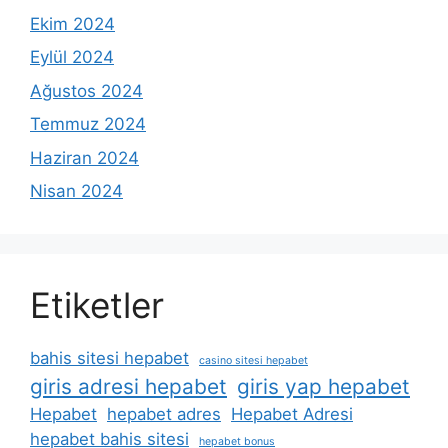
Ekim 2024
Eylül 2024
Ağustos 2024
Temmuz 2024
Haziran 2024
Nisan 2024
Etiketler
bahis sitesi hepabet
casino sitesi hepabet
giris adresi hepabet
giris yap hepabet
Hepabet
hepabet adres
Hepabet Adresi
hepabet bahis sitesi
hepabet bonus