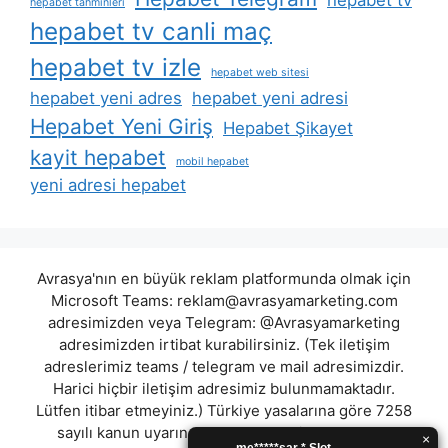
hepabet tv
hepabet tahminleri
hepabet tv canli maç
hepabet tv izle
hepabet web sitesi
hepabet yeni adres
hepabet yeni adresi
Hepabet Yeni Giriş
Hepabet Şikayet
kayit hepabet
mobil hepabet
yeni adresi hepabet
Avrasya'nın en büyük reklam platformunda olmak için
Microsoft Teams:
reklam@avrasyamarketing.com
adresimizden veya Telegram: @Avrasyamarketing
adresimizden irtibat kurabilirsiniz. (Tek iletişim
adreslerimiz teams / telegram ve mail adresimizdir.
Harici hiçbir iletişim adresimiz bulunmamaktadır.
Lütfen itibar etmeyiniz.) Türkiye yasalarına göre 7258
sayılı kanun uyarınca yasa dışı bahis oynamanın