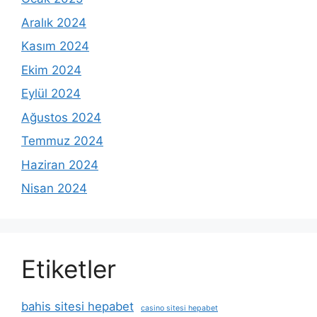
Aralık 2024
Kasım 2024
Ekim 2024
Eylül 2024
Ağustos 2024
Temmuz 2024
Haziran 2024
Nisan 2024
Etiketler
bahis sitesi hepabet
casino sitesi hepabet