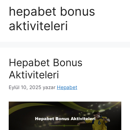
hepabet bonus
aktiviteleri
Hepabet Bonus
Aktiviteleri
Eylül 10, 2025
yazar
Hepabet