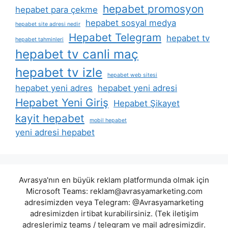
hepabet promosyon
hepabet para çekme
hepabet sosyal medya
hepabet site adresi nedir
Hepabet Telegram
hepabet tv
hepabet tahminleri
hepabet tv canli maç
hepabet tv izle
hepabet web sitesi
hepabet yeni adres
hepabet yeni adresi
Hepabet Yeni Giriş
Hepabet Şikayet
kayit hepabet
mobil hepabet
yeni adresi hepabet
Avrasya'nın en büyük reklam platformunda olmak için
Microsoft Teams:
reklam@avrasyamarketing.com
adresimizden veya Telegram: @Avrasyamarketing
adresimizden irtibat kurabilirsiniz. (Tek iletişim
adreslerimiz teams / telegram ve mail adresimizdir.